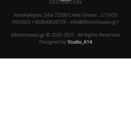
DESTINATION
Xerokampos, Sitia 72300 Crete Greece , LITHOS
HOUSES +302843026729 - info@lithoshouses.gr/
lithoshouses.gr © 2020-2021 . All Rights Reserved.
Designed by
Studio_A14