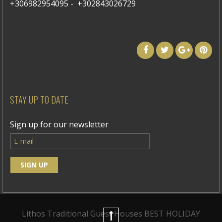
+306982954095 - +302843026729
STAY UP TO DATE
Sign up for our newsletter
Lithos Traditional Guest Houses
BEST HOLIDAY