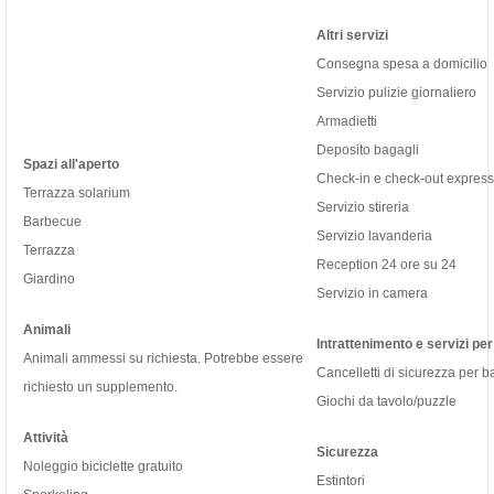
Altri servizi
Consegna spesa a domicilio
Servizio pulizie giornaliero
Armadietti
Deposito bagagli
Spazi all'aperto
Check-in e check-out express
Terrazza solarium
Servizio stireria
Barbecue
Servizio lavanderia
Terrazza
Reception 24 ore su 24
Giardino
Servizio in camera
Animali
Intrattenimento e servizi per
Animali ammessi su richiesta. Potrebbe essere
Cancelletti di sicurezza per 
richiesto un supplemento.
Giochi da tavolo/puzzle
Attività
Sicurezza
Noleggio biciclette gratuito
Estintori