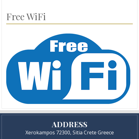
Free WiFi
ADDRESS
Xerokampos 72300, Sitia Crete Greece