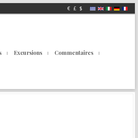
€
£
$
s
Excursions
Commentaires