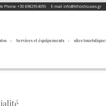
e Phone:
+30 6982954095
E-mail:
info@lithoshouses.gr
tos
Services et équipements
sites touristique
alité