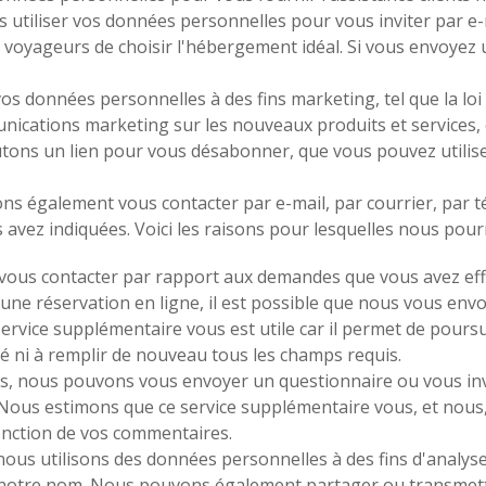
s utiliser vos données personnelles pour vous inviter par e
 voyageurs de choisir l'hébergement idéal. Si vous envoyez u
 vos données personnelles à des fins marketing, tel que la l
ications marketing sur les nouveaux produits et services, o
tons un lien pour vous désabonner, que vous pouvez utilise
ns également vous contacter par e-mail, par courrier, par 
vez indiquées. Voici les raisons pour lesquelles nous pourr
s vous contacter par rapport aux demandes que vous avez ef
d'une réservation en ligne, il est possible que nous vous en
rvice supplémentaire vous est utile car il permet de poursu
 ni à remplir de nouveau tous les champs requis.
ces, nous pouvons vous envoyer un questionnaire ou vous inv
 Nous estimons que ce service supplémentaire vous, et nous, 
onction de vos commentaires.
 nous utilisons des données personnelles à des fins d'analys
n notre nom. Nous pouvons également partager ou transmettre