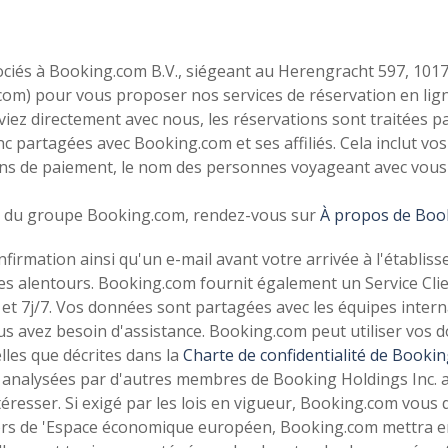
iés à Booking.com B.V., siégeant au Herengracht 597, 101
.com) pour vous proposer nos services de réservation en lig
rviez directement avec nous, les réservations sont traitées
onc partagées avec Booking.com et ses affiliés. Cela inclut 
ns de paiement, le nom des personnes voyageant avec vous 
es du groupe Booking.com, rendez-vous sur
À propos de Boo
firmation ainsi qu'un e-mail avant votre arrivée à l'établi
es alentours. Booking.com fournit également un Service Cli
et 7j/7. Vos données sont partagées avec les équipes interna
us avez besoin d'assistance. Booking.com peut utiliser vos
lles que décrites dans la
Charte de confidentialité de Booki
 analysées par d'autres membres de Booking Holdings Inc. a
éresser. Si exigé par les lois en vigueur, Booking.com vous
rs de 'Espace économique européen, Booking.com mettra en 