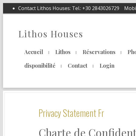
Contact Lithos Houses: Tel.:
+30 2843026729
Mobil
Lithos Houses
Accueil
Lithos
Réservations
Pho
disponibilité
Contact
Login
Privacy Statement Fr
Charte de Confidenti