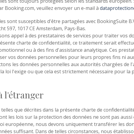
es sont toujours protégées selon les standards européen. S
r Booking.com, veuillez envoyer un e-mail à
dataprotectio
 sont susceptibles d'être partagées avec BookingSuite B.V.,
cht 597, 1017 CE Amsterdam, Pays-Bas.
sons appel à des prestataires de services pour traiter vos 
résente charte de confidentialité, ce traitement serait effectu
motionnel ou à des fins d'assistance analytique. Ces prestat
iliser vos données personnelles pour leurs propres fins ni au
ons les données personnelles aux autorités chargées de l'app
loi l'exige ou que cela est strictement nécessaire pour la p
 l'étranger
lles que décrites dans la présente charte de confidentialité 
t les lois sur la protection des données ne sont pas aussi 
 loi européenne, nous devons uniquement transférer les don
ées suffisant. Dans de telles circonstances, nous établisso